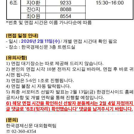
*
번호 및 면접 시간은 이름 가나다순에 따름
[
면접 일정 안내
]
2026
년
2
월
11
일
(
수
)
-
일시
:
/
개별 면접 시간대 확인 필요
-
장소
:
한국경제신문
3
층 트렌드실
[
유의사항
]
1)
면접 대기장소는 따로 제공해 드리지 않습니다
.
2)
본인의 면접 시각
10
분 전까지 오시길 바라며
,
면접 후 바로 
시면 됩니다
.
3)
면접은
5-6
인
1
조로 진행됩니다
.
4)
면접 불참 시 자동 탈락됩니다
.
5)
최종 서포터즈 선발자 발표는
2
월
13
일
(
금
)
한경인사이드 홈
공지사항 및 개별 연락을 통해 진행할 예정입니다
.
6) 해당 면접 시간을 확인하신 선발자 분들께서는 2월 4일 자정까지
글 댓글로 '6조(뒷자리) 확인했습니다' 댓글을 남겨주시기 바랍니다.
[
문의
]
한국경제신문 대외협력팀
☏
02-360-4354