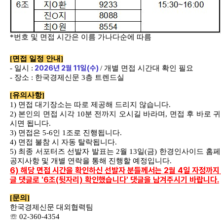
*
번호 및 면접 시간은 이름 가나다순에 따름
[
면접 일정 안내
]
2026
년
2
월
11
일
(
수
)
-
일시
:
/
개별 면접 시간대 확인 필요
-
장소
:
한국경제신문
3
층 트렌드실
[
유의사항
]
1)
면접 대기장소는 따로 제공해 드리지 않습니다
.
2)
본인의 면접 시각
10
분 전까지 오시길 바라며
,
면접 후 바로 
시면 됩니다
.
3)
면접은
5-6
인
1
조로 진행됩니다
.
4)
면접 불참 시 자동 탈락됩니다
.
5)
최종 서포터즈 선발자 발표는
2
월
13
일
(
금
)
한경인사이드 홈
공지사항 및 개별 연락을 통해 진행할 예정입니다
.
6) 해당 면접 시간을 확인하신 선발자 분들께서는 2월 4일 자정까지
글 댓글로 '6조(뒷자리) 확인했습니다' 댓글을 남겨주시기 바랍니다.
[
문의
]
한국경제신문 대외협력팀
☏
02-360-4354