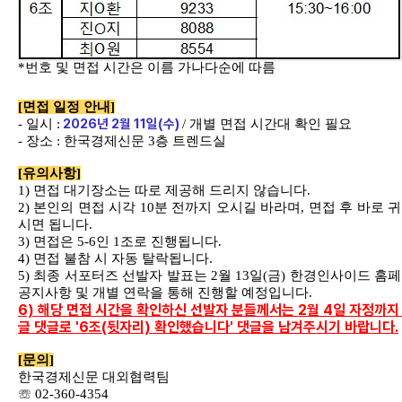
*
번호 및 면접 시간은 이름 가나다순에 따름
[
면접 일정 안내
]
2026
년
2
월
11
일
(
수
)
-
일시
:
/
개별 면접 시간대 확인 필요
-
장소
:
한국경제신문
3
층 트렌드실
[
유의사항
]
1)
면접 대기장소는 따로 제공해 드리지 않습니다
.
2)
본인의 면접 시각
10
분 전까지 오시길 바라며
,
면접 후 바로 
시면 됩니다
.
3)
면접은
5-6
인
1
조로 진행됩니다
.
4)
면접 불참 시 자동 탈락됩니다
.
5)
최종 서포터즈 선발자 발표는
2
월
13
일
(
금
)
한경인사이드 홈
공지사항 및 개별 연락을 통해 진행할 예정입니다
.
6) 해당 면접 시간을 확인하신 선발자 분들께서는 2월 4일 자정까지
글 댓글로 '6조(뒷자리) 확인했습니다' 댓글을 남겨주시기 바랍니다.
[
문의
]
한국경제신문 대외협력팀
☏
02-360-4354