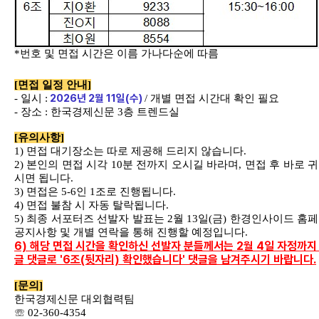
*
번호 및 면접 시간은 이름 가나다순에 따름
[
면접 일정 안내
]
2026
년
2
월
11
일
(
수
)
-
일시
:
/
개별 면접 시간대 확인 필요
-
장소
:
한국경제신문
3
층 트렌드실
[
유의사항
]
1)
면접 대기장소는 따로 제공해 드리지 않습니다
.
2)
본인의 면접 시각
10
분 전까지 오시길 바라며
,
면접 후 바로 
시면 됩니다
.
3)
면접은
5-6
인
1
조로 진행됩니다
.
4)
면접 불참 시 자동 탈락됩니다
.
5)
최종 서포터즈 선발자 발표는
2
월
13
일
(
금
)
한경인사이드 홈
공지사항 및 개별 연락을 통해 진행할 예정입니다
.
6) 해당 면접 시간을 확인하신 선발자 분들께서는 2월 4일 자정까지
글 댓글로 '6조(뒷자리) 확인했습니다' 댓글을 남겨주시기 바랍니다.
[
문의
]
한국경제신문 대외협력팀
☏
02-360-4354