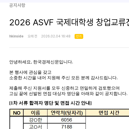
공지사항
2026 ASVF 국제대학생 창업교류
hkinside
오래 전
2026.02.04 16:48
인기
안녕하세요
,
한국경제신문입니다
.
본 행사에 관심을 갖고
소중한 시간을 내어 지원해 주신 모든 분께 감사드립니다
.
제출해 주신 지원서를 모두 신중하고 면밀하게 검토했으며
고심 끝에 선발된 면접 대상자 명단을 아래와 같이 공지합니다
.
[1
차 서류 합격자 명단 및 면접 시간 안내]