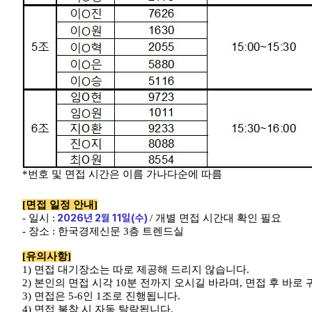
*
번호 및 면접 시간은 이름 가나다순에 따름
[
면접 일정 안내
]
2026
년
2
월
11
일
(
수
)
-
일시
:
/
개별 면접 시간대 확인 필요
-
장소
:
한국경제신문
3
층 트렌드실
[
유의사항
]
1)
면접 대기장소는 따로 제공해 드리지 않습니다
.
2)
본인의 면접 시각
10
분 전까지 오시길 바라며
,
면접 후 바로
3)
면접은
5-6
인
1
조로 진행됩니다
.
4)
면접 불참 시 자동 탈락됩니다
.