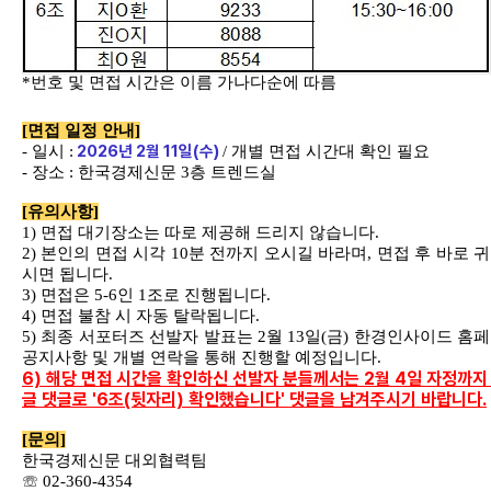
*
번호 및 면접 시간은 이름 가나다순에 따름
[
면접 일정 안내
]
2026
년
2
월
11
일
(
수
)
-
일시
:
/
개별 면접 시간대 확인 필요
-
장소
:
한국경제신문
3
층 트렌드실
[
유의사항
]
1)
면접 대기장소는 따로 제공해 드리지 않습니다
.
2)
본인의 면접 시각
10
분 전까지 오시길 바라며
,
면접 후 바로 
시면 됩니다
.
3)
면접은
5-6
인
1
조로 진행됩니다
.
4)
면접 불참 시 자동 탈락됩니다
.
5)
최종 서포터즈 선발자 발표는
2
월
13
일
(
금
)
한경인사이드 홈
공지사항 및 개별 연락을 통해 진행할 예정입니다
.
6) 해당 면접 시간을 확인하신 선발자 분들께서는 2월 4일 자정까지
글 댓글로 '6조(뒷자리) 확인했습니다' 댓글을 남겨주시기 바랍니다.
[
문의
]
한국경제신문 대외협력팀
☏
02-360-4354