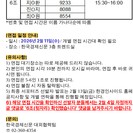
*
번호 및 면접 시간은 이름 가나다순에 따름
[
면접 일정 안내
]
2026
년
2
월
11
일
(
수
)
-
일시
:
/
개별 면접 시간대 확인 필요
-
장소
:
한국경제신문
3
층 트렌드실
[
유의사항
]
1)
면접 대기장소는 따로 제공해 드리지 않습니다
.
2)
본인의 면접 시각
10
분 전까지 오시길 바라며
,
면접 후 바로 
시면 됩니다
.
3)
면접은
5-6
인
1
조로 진행됩니다
.
4)
면접 불참 시 자동 탈락됩니다
.
5)
최종 서포터즈 선발자 발표는
2
월
13
일
(
금
)
한경인사이드 홈
공지사항 및 개별 연락을 통해 진행할 예정입니다
.
6) 해당 면접 시간을 확인하신 선발자 분들께서는 2월 4일 자정까지
글 댓글로 '6조(뒷자리) 확인했습니다' 댓글을 남겨주시기 바랍니다.
[
문의
]
한국경제신문 대외협력팀
☏
02-360-4354