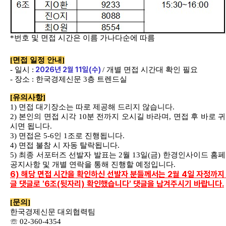
*
번호 및 면접 시간은 이름 가나다순에 따름
[
면접 일정 안내
]
2026
년
2
월
11
일
(
수
)
-
일시
:
/
개별 면접 시간대 확인 필요
-
장소
:
한국경제신문
3
층 트렌드실
[
유의사항
]
1)
면접 대기장소는 따로 제공해 드리지 않습니다
.
2)
본인의 면접 시각
10
분 전까지 오시길 바라며
,
면접 후 바로 
시면 됩니다
.
3)
면접은
5-6
인
1
조로 진행됩니다
.
4)
면접 불참 시 자동 탈락됩니다
.
5)
최종 서포터즈 선발자 발표는
2
월
13
일
(
금
)
한경인사이드 홈
공지사항 및 개별 연락을 통해 진행할 예정입니다
.
6) 해당 면접 시간을 확인하신 선발자 분들께서는 2월 4일 자정까지
글 댓글로 '6조(뒷자리) 확인했습니다' 댓글을 남겨주시기 바랍니다.
[
문의
]
한국경제신문 대외협력팀
☏
02-360-4354