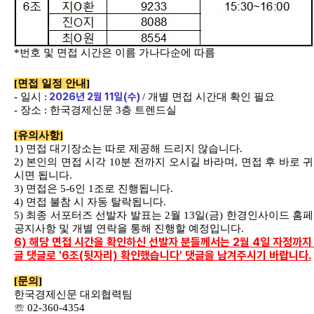
*
번호 및 면접 시간은 이름 가나다순에 따름
[
면접 일정 안내
]
2026
년
2
월
11
일
(
수
)
-
일시
:
/
개별 면접 시간대 확인 필요
-
장소
:
한국경제신문
3
층 트렌드실
[
유의사항
]
1)
면접 대기장소는 따로 제공해 드리지 않습니다
.
2)
본인의 면접 시각
10
분 전까지 오시길 바라며
,
면접 후 바로 
시면 됩니다
.
3)
면접은
5-6
인
1
조로 진행됩니다
.
4)
면접 불참 시 자동 탈락됩니다
.
5)
최종 서포터즈 선발자 발표는
2
월
13
일
(
금
)
한경인사이드 홈
공지사항 및 개별 연락을 통해 진행할 예정입니다
.
6) 해당 면접 시간을 확인하신 선발자 분들께서는 2월 4일 자정까지
글 댓글로 '6조(뒷자리) 확인했습니다' 댓글을 남겨주시기 바랍니다.
[
문의
]
한국경제신문 대외협력팀
☏
02-360-4354