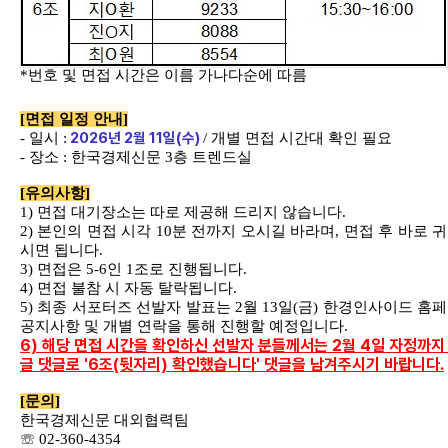
*
번호 및 면접 시간은 이름 가나다순에 따름
[
면접 일정 안내
]
2026
년
2
월
11
일
(
수
)
-
일시
:
/
개별 면접 시간대 확인 필요
-
장소
:
한국경제신문
3
층 트렌드실
[
유의사항
]
1)
면접 대기장소는 따로 제공해 드리지 않습니다
.
2)
본인의 면접 시각
10
분 전까지 오시길 바라며
,
면접 후 바로 
시면 됩니다
.
3)
면접은
5-6
인
1
조로 진행됩니다
.
4)
면접 불참 시 자동 탈락됩니다
.
5)
최종 서포터즈 선발자 발표는
2
월
13
일
(
금
)
한경인사이드 홈
공지사항 및 개별 연락을 통해 진행할 예정입니다
.
6) 해당 면접 시간을 확인하신 선발자 분들께서는 2월 4일 자정까지
글 댓글로 '6조(뒷자리) 확인했습니다' 댓글을 남겨주시기 바랍니다.
[
문의
]
한국경제신문 대외협력팀
☏
02-360-4354