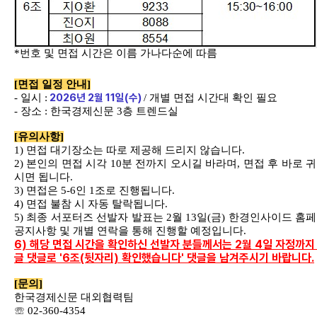
*
번호 및 면접 시간은 이름 가나다순에 따름
[
면접 일정 안내
]
2026
년
2
월
11
일
(
수
)
-
일시
:
/
개별 면접 시간대 확인 필요
-
장소
:
한국경제신문
3
층 트렌드실
[
유의사항
]
1)
면접 대기장소는 따로 제공해 드리지 않습니다
.
2)
본인의 면접 시각
10
분 전까지 오시길 바라며
,
면접 후 바로 
시면 됩니다
.
3)
면접은
5-6
인
1
조로 진행됩니다
.
4)
면접 불참 시 자동 탈락됩니다
.
5)
최종 서포터즈 선발자 발표는
2
월
13
일
(
금
)
한경인사이드 홈
공지사항 및 개별 연락을 통해 진행할 예정입니다
.
6) 해당 면접 시간을 확인하신 선발자 분들께서는 2월 4일 자정까지
글 댓글로 '6조(뒷자리) 확인했습니다' 댓글을 남겨주시기 바랍니다.
[
문의
]
한국경제신문 대외협력팀
☏
02-360-4354