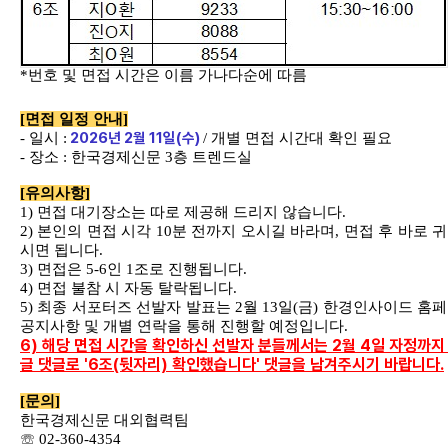
*
번호 및 면접 시간은 이름 가나다순에 따름
[
면접 일정 안내
]
2026
년
2
월
11
일
(
수
)
-
일시
:
/
개별 면접 시간대 확인 필요
-
장소
:
한국경제신문
3
층 트렌드실
[
유의사항
]
1)
면접 대기장소는 따로 제공해 드리지 않습니다
.
2)
본인의 면접 시각
10
분 전까지 오시길 바라며
,
면접 후 바로 
시면 됩니다
.
3)
면접은
5-6
인
1
조로 진행됩니다
.
4)
면접 불참 시 자동 탈락됩니다
.
5)
최종 서포터즈 선발자 발표는
2
월
13
일
(
금
)
한경인사이드 홈
공지사항 및 개별 연락을 통해 진행할 예정입니다
.
6) 해당 면접 시간을 확인하신 선발자 분들께서는 2월 4일 자정까지
글 댓글로 '6조(뒷자리) 확인했습니다' 댓글을 남겨주시기 바랍니다.
[
문의
]
한국경제신문 대외협력팀
☏
02-360-4354