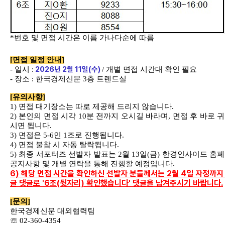
*
번호 및 면접 시간은 이름 가나다순에 따름
[
면접 일정 안내
]
2026
년
2
월
11
일
(
수
)
-
일시
:
/
개별 면접 시간대 확인 필요
-
장소
:
한국경제신문
3
층 트렌드실
[
유의사항
]
1)
면접 대기장소는 따로 제공해 드리지 않습니다
.
2)
본인의 면접 시각
10
분 전까지 오시길 바라며
,
면접 후 바로 
시면 됩니다
.
3)
면접은
5-6
인
1
조로 진행됩니다
.
4)
면접 불참 시 자동 탈락됩니다
.
5)
최종 서포터즈 선발자 발표는
2
월
13
일
(
금
)
한경인사이드 홈
공지사항 및 개별 연락을 통해 진행할 예정입니다
.
6) 해당 면접 시간을 확인하신 선발자 분들께서는 2월 4일 자정까지
글 댓글로 '6조(뒷자리) 확인했습니다' 댓글을 남겨주시기 바랍니다.
[
문의
]
한국경제신문 대외협력팀
☏
02-360-4354