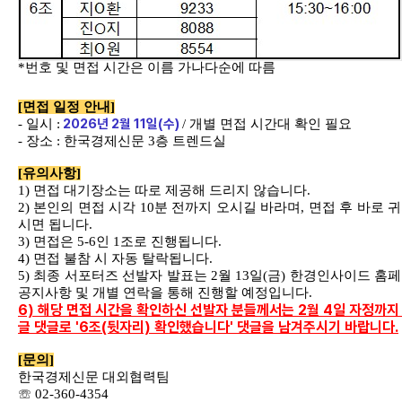
*
번호 및 면접 시간은 이름 가나다순에 따름
[
면접 일정 안내
]
2026
년
2
월
11
일
(
수
)
-
일시
:
/
개별 면접 시간대 확인 필요
-
장소
:
한국경제신문
3
층 트렌드실
[
유의사항
]
1)
면접 대기장소는 따로 제공해 드리지 않습니다
.
2)
본인의 면접 시각
10
분 전까지 오시길 바라며
,
면접 후 바로 
시면 됩니다
.
3)
면접은
5-6
인
1
조로 진행됩니다
.
4)
면접 불참 시 자동 탈락됩니다
.
5)
최종 서포터즈 선발자 발표는
2
월
13
일
(
금
)
한경인사이드 홈
공지사항 및 개별 연락을 통해 진행할 예정입니다
.
6) 해당 면접 시간을 확인하신 선발자 분들께서는 2월 4일 자정까지
글 댓글로 '6조(뒷자리) 확인했습니다' 댓글을 남겨주시기 바랍니다.
[
문의
]
한국경제신문 대외협력팀
☏
02-360-4354